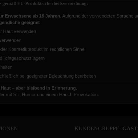
se gemäß EU-Produktsicherheitsverordnung:
ür Erwachsene ab 18 Jahren.
Aufgrund der verwendeten Sprache u
gendliche geeignet
er Haut verwenden
 verwenden
oder Kosmetikprodukt im rechtlichen Sinne
d lichtgeschützt lagern
halten
hließlich bei geeigneter Beleuchtung bearbeiten
Haut – aber bleibend in Erinnerung.
uder mit Stil, Humor und einem Hauch Provokation.
TIONEN
KUNDENGRUPPE:
GAST