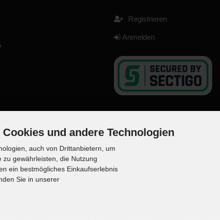
Registrieren
Anmelden
o
 Cookies und andere Technologien
ologien, auch von Drittanbietern, um
e zu gewährleisten, die Nutzung
en ein bestmögliches Einkaufserlebnis
nden Sie in unserer
tempel und mehr - für das Besondere Mindplay © 2026 | Template ©2026 by
new business consult