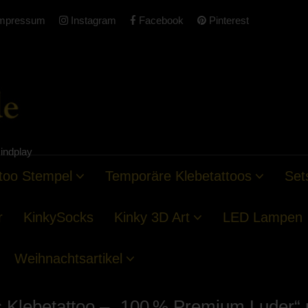
mpressum
Instagram
Facebook
Pinterest
indplay
too Stempel
Temporäre Klebetattoos
Set
r
KinkySocks
Kinky 3D Art
LED Lampen
Weihnachtsartikel
 Klebetattoo – „100 % Premium Luder“ 