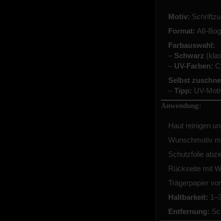
Motiv:
Schriftz
Format:
A6-Boge
Farbauswahl:
–
Schwarz
(klas
–
UV-Farben:
Cy
Selbst zuschne
–
Tipp:
UV-Motiv
Anwendung:
Haut reinigen u
Wunschmotiv mi
Schutzfolie abzi
Rückseite mit W
Trägerpapier vor
Haltbarkeit:
1–3
Entfernung:
Sch