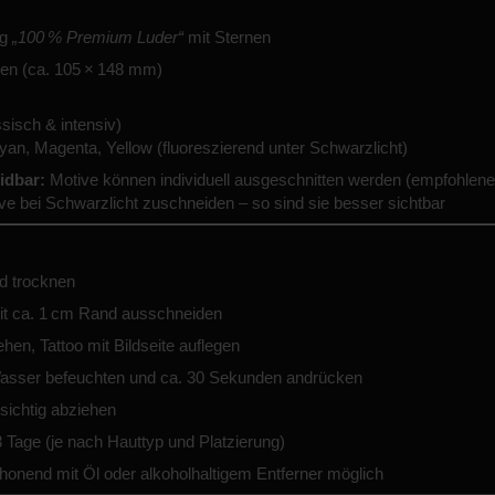
ug
„100 % Premium Luder“
mit Sternen
n (ca. 105 × 148 mm)
sisch & intensiv)
an, Magenta, Yellow (fluoreszierend unter Schwarzlicht)
idbar:
Motive können individuell ausgeschnitten werden (empfohlene
e bei Schwarzlicht zuschneiden – so sind sie besser sichtbar
nd trocknen
t ca. 1 cm Rand ausschneiden
ehen, Tattoo mit Bildseite auflegen
asser befeuchten und ca. 30 Sekunden andrücken
sichtig abziehen
 Tage (je nach Hauttyp und Platzierung)
onend mit Öl oder alkoholhaltigem Entferner möglich