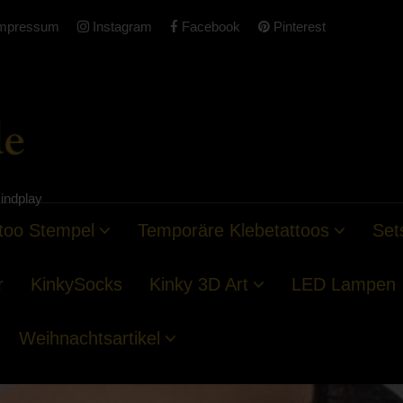
mpressum
Instagram
Facebook
Pinterest
indplay
too Stempel
Temporäre Klebetattoos
Set
r
KinkySocks
Kinky 3D Art
LED Lampen
Weihnachtsartikel