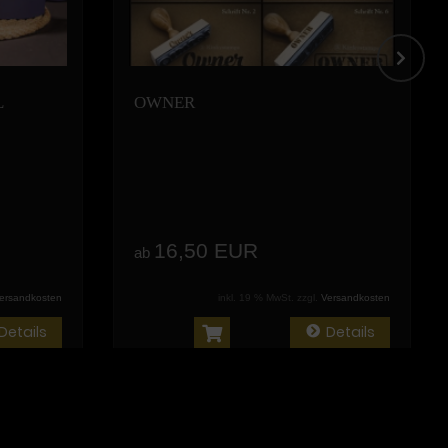
L
OWNER
16,50 EUR
ab
ersandkosten
inkl. 19 % MwSt. zzgl.
Versandkosten
Details
Details