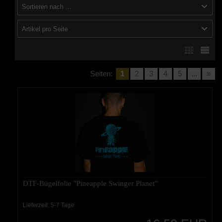
Sortieren nach ...
Artikel pro Seite
Seiten:
1
2
3
4
5
...
»
DTF-Bügelfolie "Pineapple Swinger Planet"
Lieferzeit:
5-7 Tage