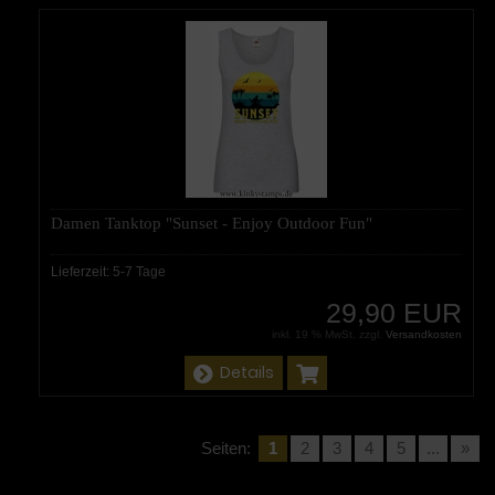
Damen Tanktop "Sunset - Enjoy Outdoor Fun"
Lieferzeit:
5-7 Tage
29,90 EUR
inkl. 19 % MwSt. zzgl.
Versandkosten
Details
Seiten:
1
2
3
4
5
...
»