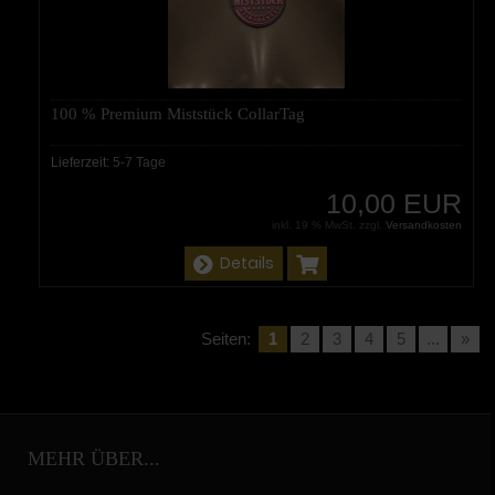
100 % Premium Miststück CollarTag
Lieferzeit:
5-7 Tage
10,00 EUR
inkl. 19 % MwSt. zzgl.
Versandkosten
Details
Seiten:
1
2
3
4
5
...
»
MEHR ÜBER...