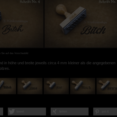
n Sie auf das Vorschaubild
nd in höhe und breite jeweils circa 4 mm kleiner als die angegebenen
olzes.
tweet
teilen
pin it