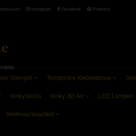
mpressum
Instagram
Facebook
Pinterest
indplay
too Stempel
Temporäre Klebetattoos
Set
r
KinkySocks
Kinky 3D Art
LED Lampen
Weihnachtsartikel