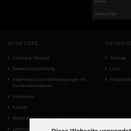
Details
Kunden-Tipp
MEHR ÜBER...
INFORMA
Zahlung & Versand
Sitemap
Datenschutzerklärung
Links
Allgemeine Geschäftsbedingungen mit
Produktinf
Kundeninformationen
Impressum
Kontakt
Widerrufsbelehrung & Widerrufsformular
Lieferzeit