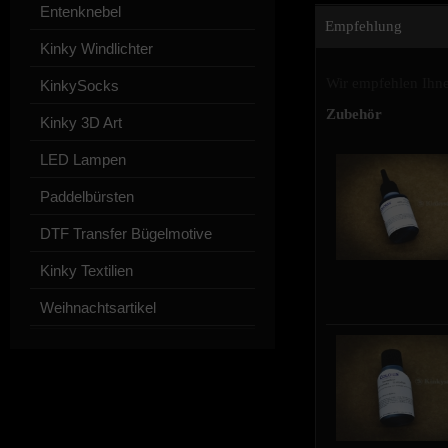
Entenknebel
Empfehlung
Kinky Windlichter
Wir empfehlen Ihne
KinkySocks
Zubehör
Kinky 3D Art
LED Lampen
Paddelbürsten
DTF Transfer Bügelmotive
Kinky Textilien
Weihnachtsartikel