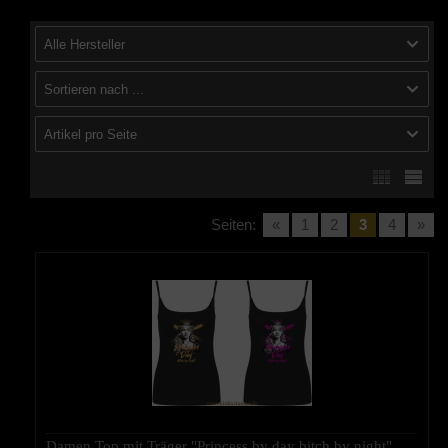
Alle Hersteller
Sortieren nach ...
Artikel pro Seite
Seiten:
«
1
2
3
4
»
Damen Top mit Träger "Princess by day bitch by night"