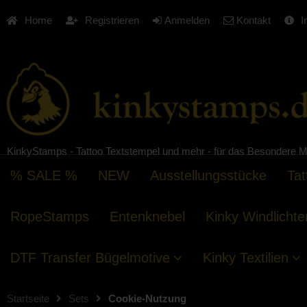
Home
Registrieren
Anmelden
Kontakt
I
KinkyStamps - Tattoo Textstempel und mehr - für das Besondere M
% SALE %
NEW
Ausstellungsstücke
Tat
RopeStamps
Entenknebel
Kinky Windlichte
DTF Transfer Bügelmotive
Kinky Textilien
Startseite
Sets
Cookie-Nutzung