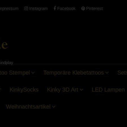
mpressum
Instagram
Facebook
Pinterest
indplay
too Stempel
Temporäre Klebetattoos
Set
r
KinkySocks
Kinky 3D Art
LED Lampen
Weihnachtsartikel