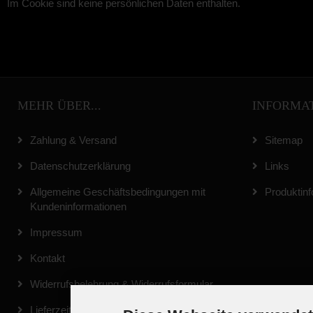
Im Cookie sind keine persönlichen Daten enthalten.
MEHR ÜBER...
INFORMA
Zahlung & Versand
Sitemap
Datenschutzerklärung
Links
Allgemeine Geschäftsbedingungen mit
Produktinf
Kundeninformationen
Impressum
Kontakt
Widerrufsbelehrung & Widerrufsformular
Lieferzeit